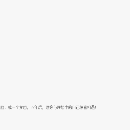
鼓励，或一个梦想，五年后，愿妳与理想中的自己惊喜相遇！