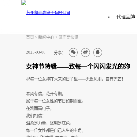
代理品牌
首页
>
新闻中心
>
凯而高快讯
2025-03-08
分享：
女神节特辑——致每一个闪闪发光的妳
祝每一位女神在未来的日子里——无畏风雨，自有光芒！
春风有信，花开有期，
属于每一位女性的节日如期而至。
在凯而高电子，
我们相信：
温柔是力量，坚韧是底色，
每一位女性都是自己人生的主角。