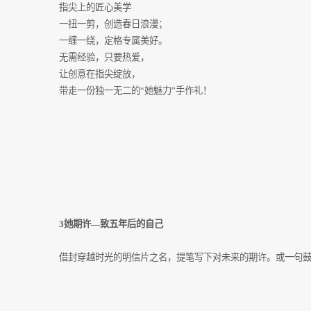
指尖上的匠心美学
一扭一剪，创造春日浪漫；
一缠一绕，定格专属美好。
无需经验，只要热爱，
让创意在指尖绽放，
带走一份独一无二的“她魅力”手作礼！
3她期许—致五年后的自己
借封穿越时光的明信片之名，提笔写下对未来的期许。或一句