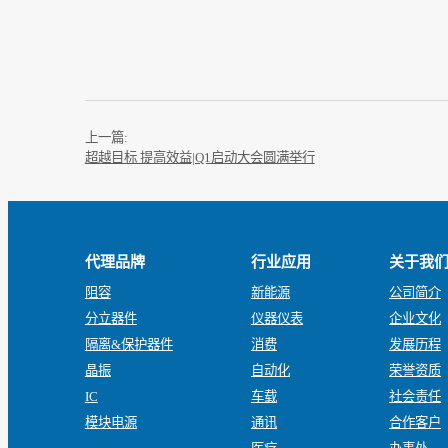
上一篇:
超越目标 提高效益|Q1启动大会圆满举行
代理品牌
行业应用
关于我
阻容
新能源
公司简介
分立器件
仪器仪表
企业文化
隔离&保护器件
消费
发展历程
晶振
自动化
荣誉资质
IC
车载
社会责任
模块电源
通讯
合作客户