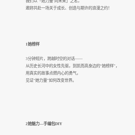
我们以「她力量·向未来」之名，
邀妳共赴一场关于成长、创造与期许的浪漫之约！
1她榜样
3分钟短片，跨越时空的对话——
从历史长河中的女性先驱，到凯而高身边的“她榜样”，
用真实的故事点燃内心的勇气，
见证“她力量”如何改变世界。
2她魅力—手编包DIY