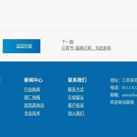
下一篇:
返回列表
元宵节| 福满元宵，共赴新程
们
新闻中心
联系我们
地址：江苏省苏
电话：0512-822
行业新闻
联系方式
邮箱：sales@keg
原厂快报
在线留言
欢迎来信联络
凯而高快讯
客户投诉
专业技术
加入我们