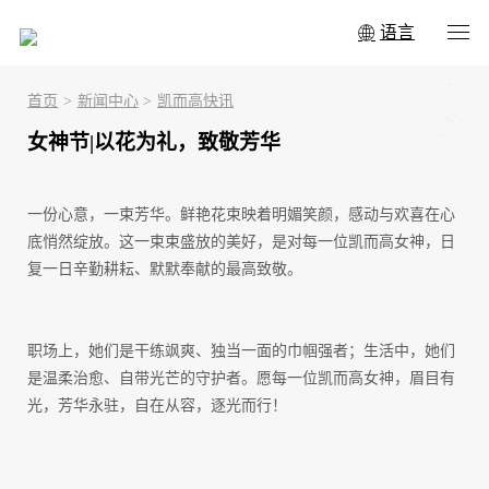
语言
首页
>
新闻中心
>
凯而高快讯
女神节|以花为礼，致敬芳华
一份心意，一束芳华。鲜艳花束映着明媚笑颜，感动与欢喜在心
底悄然绽放。这一束束盛放的美好，是对每一位凯而高女神，日
复一日辛勤耕耘、默默奉献的最高致敬。
职场上，她们是干练飒爽、独当一面的巾帼强者；生活中，她们
是温柔治愈、自带光芒的守护者。愿每一位凯而高女神，眉目有
光，芳华永驻，自在从容，逐光而行！